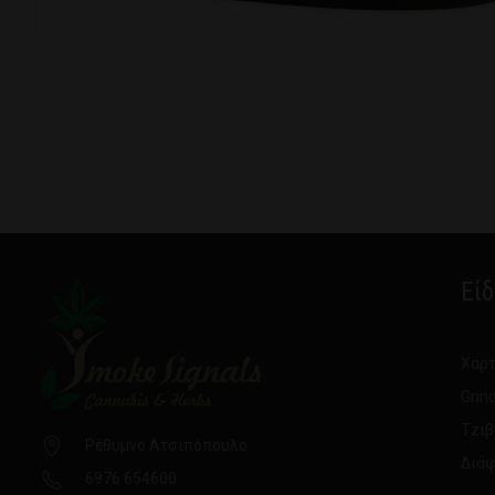
Εί
Χαρτ
Grin
Τzιβ
Ρέθυμνο Ατσιπόπουλο
Διάφ
6976 654600