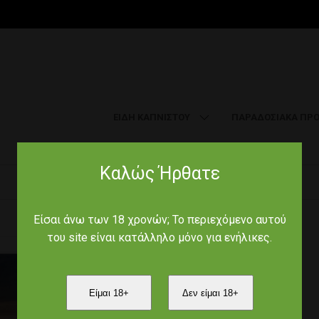
ΕΙΔΗ ΚΑΠΝΙΣΤΟΥ
ΠΑΡΑΔΟΣΙΑΚΑ ΠΡΟ
Καλώς Ήρθατε
Αρχική
/
Royal Cannabis
/
Είσαι άνω των 18 χρονών; Το περιεχόμενο αυτού
του site είναι κατάλληλο μόνο για ενήλικες.
Product Code :
Είμαι 18+
Δεν είμαι 18+