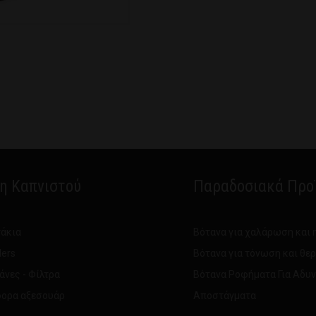
δη Καπνιστού
Παραδοσιακά Προ
άκια
Βότανα για χαλάρωση και 
ders
Βότανα για τόνωση και θε
άνες - Φίλτρα
Βότανα Ροφήματα Για Αδυ
ορα αξεσουάρ
Αποστάγματα