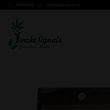
6976654600
info@smokesignals.gr