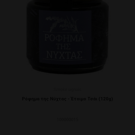
Τσάι (120g)
Ρόφημα της Δίαιτας - Έτοιμο Τσ
80031