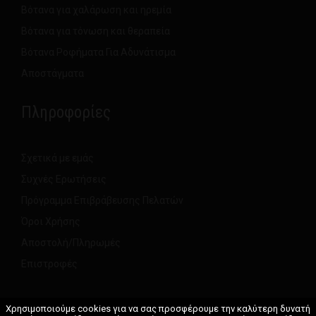
Βότανα για χαλάρωση και ηρεμία
Βότανα για τόνωση και θεραπεία
Βότανα Ροφήματα Για Αδυνάτισμα
Αποστάγματα
Πληροφορίες
Σχετικά με εμάς
Συχνές Ερωτήσεις
Πρόγραμμα Επιβράβευσης Πελατών
Όροι Χρήσης
Αποστολή/Πληρωμές
Επιστροφές
Χρησιμοποιούμε cookies για να σας προσφέρουμε την καλύτερη δυνατή