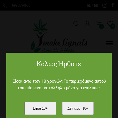
6976654600
/
EL
EN
0
0
Καλώς Ήρθατε
Αρχική
/
Παραδοσιακά Προϊόντα
/
Βότανα για χαλάρωση και
ηρεμία
/
Χαμόμηλο Ελληνικό (Bio) 30γρ
Είσαι άνω των 18 χρονών; Το περιεχόμενο αυτού
του site είναι κατάλληλο μόνο για ενήλικες.
Είμαι 18+
Δεν είμαι 18+