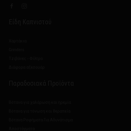
Είδη Καπνιστού
Χαρτάκια
Grinders
Τzιβάνες - Φίλτρα
Διάφορα αξεσουάρ
Παραδοσιακά Προϊόντα
Βότανα για χαλάρωση και ηρεμία
Βότανα για τόνωση και θεραπεία
Βότανα Ροφήματα Για Αδυνάτισμα
Αποστάγματα