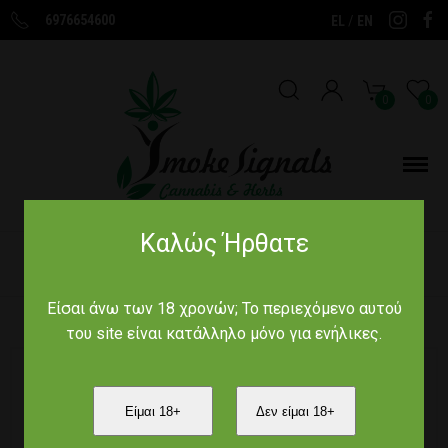
6976654600
/
EL
EN
0
0
Καλώς Ήρθατε
Αρχική
/
Παραδοσιακά Προϊόντα
/
Βότανα Ροφήματα Για
Αδυνάτισμα
/
Τσάι Slim Tiger 100gr
Είσαι άνω των 18 χρονών; Το περιεχόμενο αυτού
του site είναι κατάλληλο μόνο για ενήλικες.
Είμαι 18+
Δεν είμαι 18+