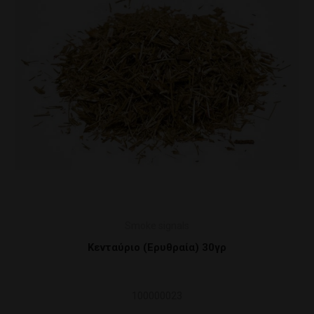
Smoke signals
Γαϊδουράγκαθο καρποί , Σύλιβο Μαριάνο Κ
50γρ
100000026