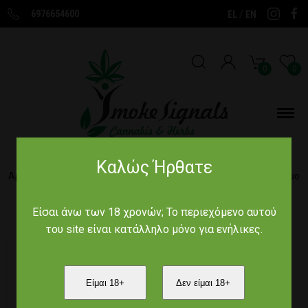
6976654600
/
EL
EN
0
0
Καλώς Ήρθατε
Αρχική
/
Παραδοσιακά Προϊόντα
/
Ρόφημα του Χειμώνα - έτοιμο
τσάι (120g)
Είσαι άνω των 18 χρονών; Το περιεχόμενο αυτού
του site είναι κατάλληλο μόνο για ενήλικες.
Είμαι 18+
Δεν είμαι 18+