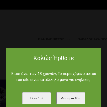
ΕΙΔΗ ΚΑΠΝΙΣΤΟΥ
ΠΑΡΑΔΟΣΙΑΚΑ ΠΡΟ
Καλώς Ήρθατε
Αρχική
/
Aromas of Crete
/
Είσαι άνω των 18 χρονών; Το περιεχόμενο αυτού
του site είναι κατάλληλο μόνο για ενήλικες.
Product Code :
Είμαι 18+
Δεν είμαι 18+