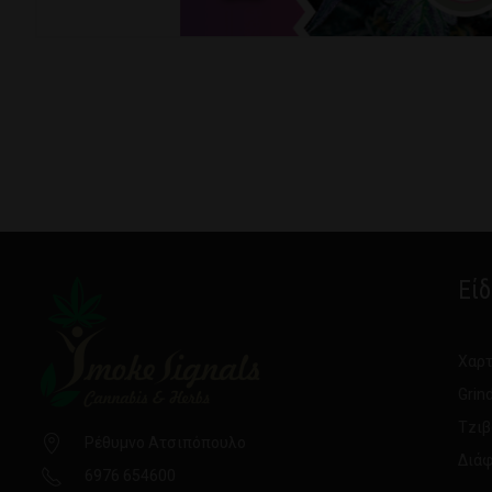
Εί
Χαρτ
Grin
Τzιβ
Ρέθυμνο Ατσιπόπουλο
Διάφ
6976 654600