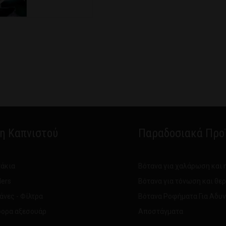
δη Καπνιστού
Παραδοσιακά Προ
άκια
Βότανα για χαλάρωση και 
ders
Βότανα για τόνωση και θε
άνες - Φίλτρα
Βότανα Ροφήματα Για Αδυ
ορα αξεσουάρ
Αποστάγματα