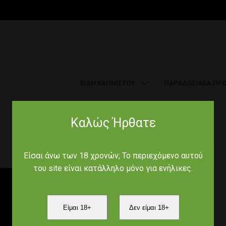
ΕΙΔΗ ΚΑΠΝΙΣΤΟΥ
ΠΑΡΑΔΟΣΙΑΚΑ ΠΡΟ
Καλώς Ήρθατε
Αρχική
/
Aromas of Crete
/
Είσαι άνω των 18 χρονών; Το περιεχόμενο αυτού
του site είναι κατάλληλο μόνο για ενήλικες.
Product Code :
Είμαι 18+
Δεν είμαι 18+