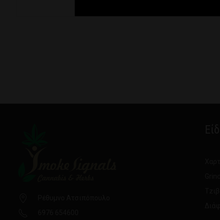
Εί
Χαρτ
Grin
Τzιβ
Ρέθυμνο Ατσιπόπουλο
Διάφ
6976 654600