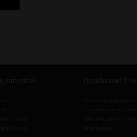
δη Καπνιστού
Παραδοσιακά Προ
άκια
Βότανα για χαλάρωση και 
ders
Βότανα για τόνωση και θε
άνες - Φίλτρα
Βότανα Ροφήματα Για Αδυ
ορα αξεσουάρ
Αποστάγματα