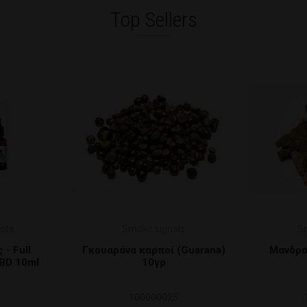
Top Sellers
ete
Smoke signals
S
 - Full
Γκουαράνα καρποί (Guarana)
Μανδρα
BD 10ml
10γρ
100000025