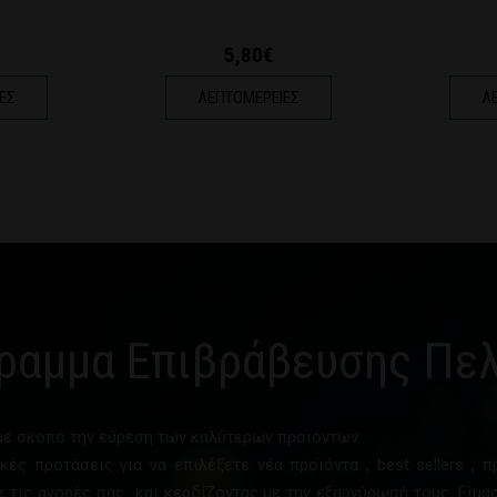
5,80€
ΕΣ
ΛΕΠΤΟΜΕΡΕΙΕΣ
Λ
ραμμα Επιβράβευσης Πε
υμε σκοπό την εύρεση των καλύτερων προϊόντων
κές προτάσεις για να επιλέξετε νέα προϊόντα , best sellers , 
 τις αγορές σας και κερδίζοντας με την εξαργύρωσή τους .Είμ