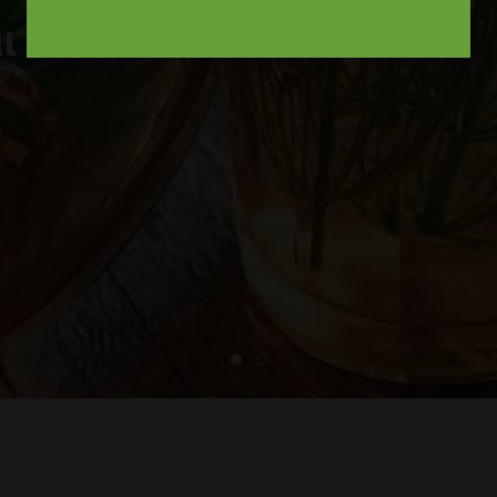
ι εδώ...