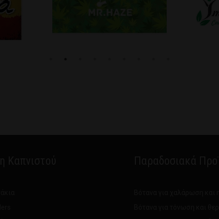
δη Καπνιστού
Παραδοσιακά Προ
άκια
Βότανα για χαλάρωση και 
ders
Βότανα για τόνωση και θε