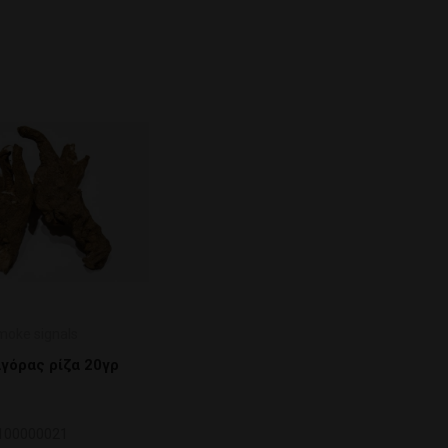
moke signals
γόρας ρίζα 20γρ
100000021