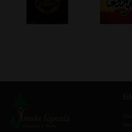
Εί
Χαρτ
Grin